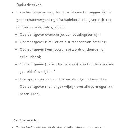
Opdrachtgever.
TransferCompany mag de opdracht direct opzeggen (en is
geen schadevergoeding of schadeloosstelling verplicht) in
een van de volgende gevallen:
Opdrachtgever overschrijdt een betalingstermijn;
Opdrachtgever is failliet of in surseance van betaling;
Opdrachtgever (vennootschap) wordt ontbonden of
geliquideerd;
Opdrachtgever (natuurlijk persoon) wordt onder curatele
gesteld of overlijdt; of
Er is sprake van een andere omstandigheid waardoor
Opdrachtgever niet langer vrijelijk over zijn vermogen kan
beschikken.
Overmacht
TransferCompany hoeft zijn verplichtingen niet na te